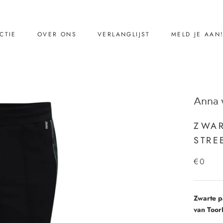
CTIE
OVER ONS
VERLANGLIJST
MELD JE AAN
CTIE
VERLANGLIJST
MELD JE AAN
Ons verhaal
Anna 
Reviews
Contact
ZWAR
STRE
€0
Zwarte p
van Too