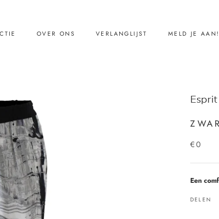
CTIE
OVER ONS
VERLANGLIJST
MELD JE AAN
CTIE
VERLANGLIJST
MELD JE AAN
Ons verhaal
Esprit
Reviews
Contact
ZWAR
€0
Een comf
DELEN