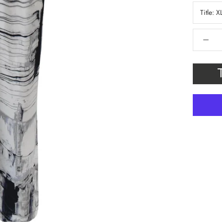
Title:
X