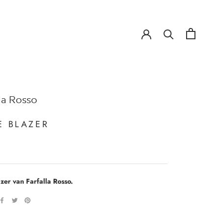
!
!
la Rosso
E BLAZER
azer van Farfalla Rosso.