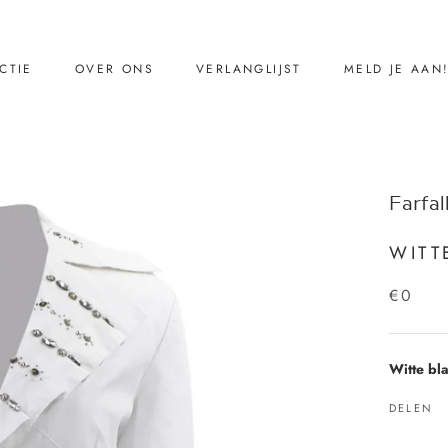
CTIE
OVER ONS
VERLANGLIJST
MELD JE AAN
CTIE
VERLANGLIJST
MELD JE AAN
Ons verhaal
Farfal
Reviews
Contact
WITT
€0
Witte bl
DELEN