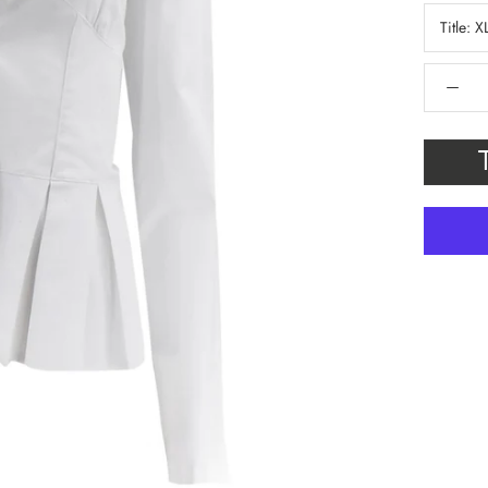
Title:
X