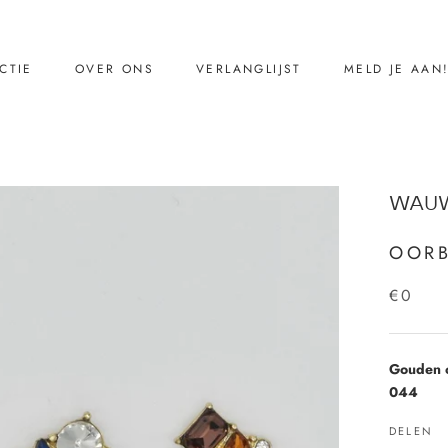
CTIE
OVER ONS
VERLANGLIJST
MELD JE AAN
CTIE
VERLANGLIJST
MELD JE AAN
Ons verhaal
WAUW
Reviews
Contact
OORB
€0
Gouden o
044
DELEN