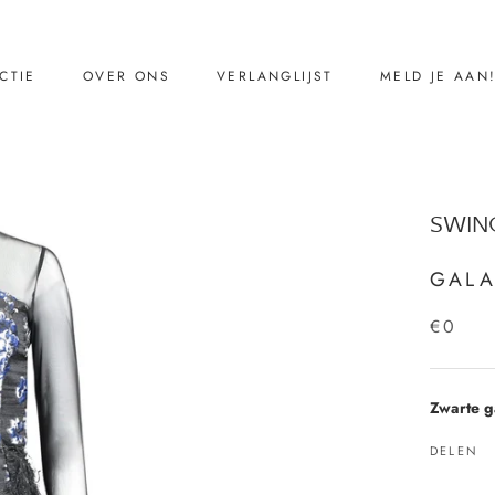
CTIE
OVER ONS
VERLANGLIJST
MELD JE AAN
CTIE
VERLANGLIJST
MELD JE AAN
Ons verhaal
SWIN
Reviews
Contact
GALA
€0
Zwarte g
DELEN