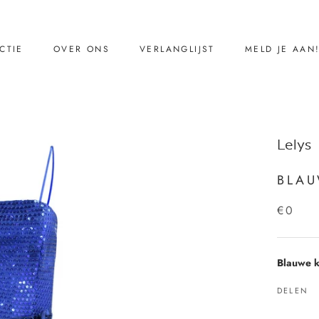
CTIE
OVER ONS
VERLANGLIJST
MELD JE AAN
CTIE
VERLANGLIJST
MELD JE AAN
Ons verhaal
Lelys
Reviews
Contact
BLAU
€0
Blauwe k
DELEN