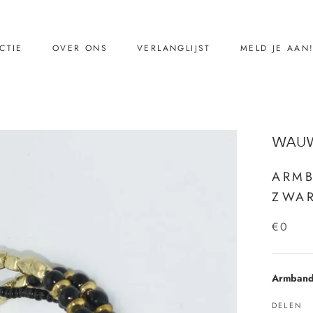
CTIE
OVER ONS
VERLANGLIJST
MELD JE AAN
CTIE
VERLANGLIJST
MELD JE AAN
Ons verhaal
WAUW
Reviews
Contact
ARMB
ZWAR
€0
Armband 
DELEN